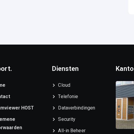
ort.
Diensten
Kanto
me
Cloud
tact
Telefonie
amviewer HOST
Dataverbindingen
gemene
Security
orwaarden
All-in Beheer