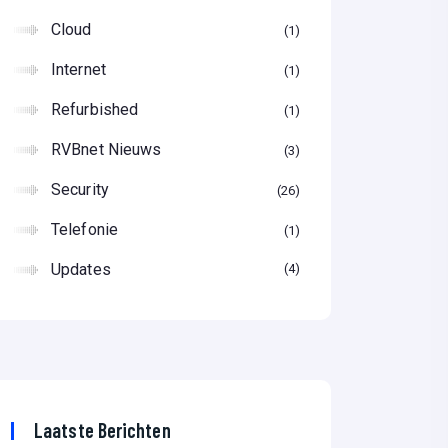
Cloud
1
Internet
1
Refurbished
1
RVBnet Nieuws
3
Security
26
Telefonie
1
Updates
4
Laatste Berichten