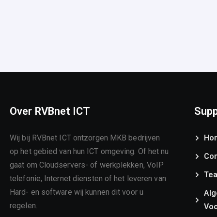
Over RVBnet ICT
Supp
Wij bij RVBnet ICT ontzorgen MKB bedrijven
Ho
op het gebied van hun ICT omgeving. Of het nu
Con
gaat om Cloudservers- of werkplekken, VoIP
Te
telefonie, Internet diensten of het leveren van
Hard- en software wij kunnen dit voor u
Al
regelen.
Vo