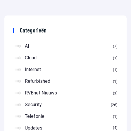
Categorieën
AI
7
Cloud
1
Internet
1
Refurbished
1
RVBnet Nieuws
3
Security
26
Telefonie
1
Updates
4