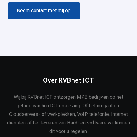
N
e
e
m
c
o
n
t
a
c
t
m
e
t
m
i
j
o
p
Over RVBnet ICT
Wij bij RVBnet ICT ontzorgen MKB bedrijven op het
gebied van hun ICT omgeving. Of het nu gaat om
Cloudservers- of werkplekken, VoIP telefonie, Internet
diensten of het leveren van Hard- en software wij kunnen
dit voor u regelen.