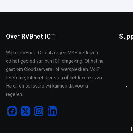
Over RVBnet ICT
Supp
Wij bij RVBnet ICT ontzorgen MKB bedrijven
op het gebied van hun ICT omgeving. Of het nu
gaat om Cloudservers- of werkplekken, VoIP
telefonie, Internet diensten of het leveren van
Hard- en software wij kunnen dit voor u
regelen.