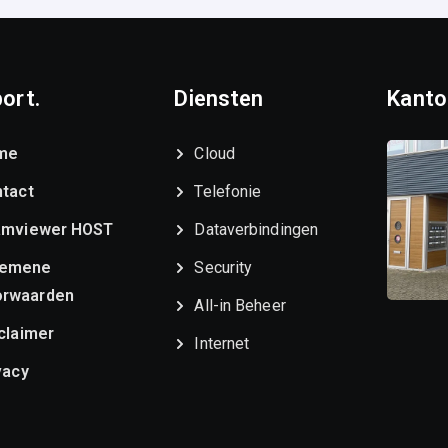
ort.
Diensten
Kanto
me
Cloud
tact
Telefonie
amviewer HOST
Dataverbindingen
gemene
Security
orwaarden
All-in Beheer
claimer
Internet
vacy