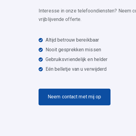
Interesse in onze telefoondiensten? Neem c
vrijblijvende offerte.
Altijd betrouw bereikbaar
Nooit gesprekken missen
Gebruiksvriendelijk en helder
Eén belletje van u verwijderd
N
e
e
m
c
o
n
t
a
c
t
m
e
t
m
i
j
o
p