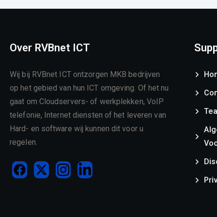
Over RVBnet ICT
Supp
Wij bij RVBnet ICT ontzorgen MKB bedrijven
Ho
op het gebied van hun ICT omgeving. Of het nu
Con
gaat om Cloudservers- of werkplekken, VoIP
Te
telefonie, Internet diensten of het leveren van
Hard- en software wij kunnen dit voor u
Al
regelen.
Vo
Dis
Pri