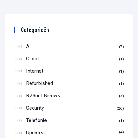
Categorieën
AI
7
Cloud
1
Internet
1
Refurbished
1
RVBnet Nieuws
3
Security
26
Telefonie
1
Updates
4